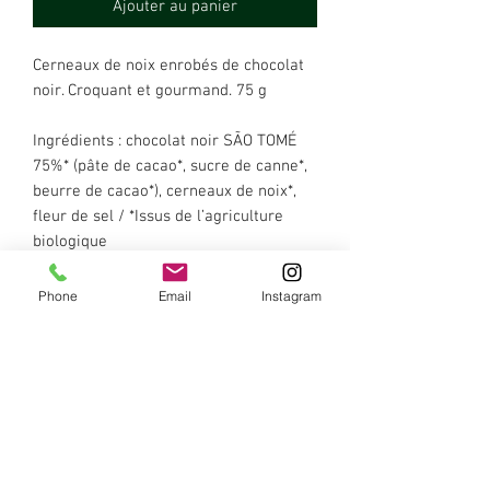
Ajouter au panier
Cerneaux de noix enrobés de chocolat
noir. Croquant et gourmand. 75 g
Ingrédients : chocolat noir SÃO TOMÉ
75%* (pâte de cacao*, sucre de canne*,
beurre de cacao*), cerneaux de noix*,
fleur de sel / *Issus de l’agriculture
biologique
Phone
Email
Instagram
Valeurs nutritionnelles pour
100 g
Énergie : 2524 kJ - 611 kcal. Protéines :
11,08 g. Lipides : 53,32 g dont saturés :
18,6 g. Glucides : 21,12 g dont sucres :
16,44 g. Fibres : 9,52 g. Sel : 0,8 g